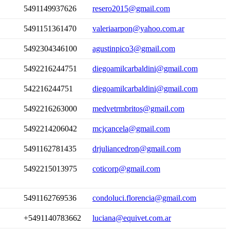
5491149937626
resero2015@gmail.com
5491151361470
valeriaarpon@yahoo.com.ar
5492304346100
agustinpico3@gmail.com
5492216244751
diegoamilcarbaldini@gmail.com
542216244751
diegoamilcarbaldini@gmail.com
5492216263000
medvetrmbritos@gmail.com
5492214206042
mcjcancela@gmail.com
5491162781435
drjuliancedron@gmail.com
5492215013975
coticorp@gmail.com
5491162769536
condoluci.florencia@gmail.com
+5491140783662
luciana@equivet.com.ar