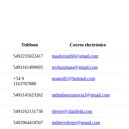
Teléfono
Correo electrónico
5492235022417
maaferrari60@gmail.com
5491161499695
mvluzuriaga@gmail.com
+54 9
gragru81@hotmail.com
1163787888
5491141623262
mdmilagrosaravia3@gmail.com
5491162131730
rferrer@chinfield.com
5492964418507
inditrejoferrer@gmail.com