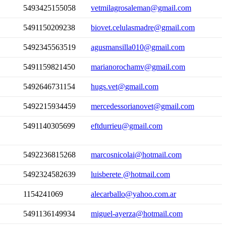
5493425155058
vetmilagrosaleman@gmail.com
5491150209238
biovet.celulasmadre@gmail.com
5492345563519
agusmansilla010@gmail.com
5491159821450
marianorochamv@gmail.com
5492646731154
hugs.vet@gmail.com
5492215934459
mercedessorianovet@gmail.com
5491140305699
eftdurrieu@gmail.com
5492236815268
marcosnicolai@hotmail.com
5492324582639
luisberete @hotmail.com
1154241069
alecarballo@yahoo.com.ar
5491136149934
miguel-ayerza@hotmail.com